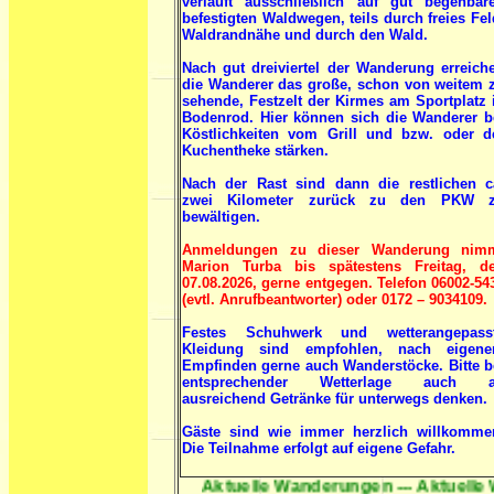
verläuft ausschließlich auf gut begehbar
befestigten Waldwegen, teils durch freies Fel
Waldrandnähe und durch den Wald.
Nach gut dreiviertel der Wanderung erreich
die Wanderer das große, schon von weitem 
sehende, Festzelt der Kirmes am Sportplatz 
Bodenrod. Hier können sich die Wanderer b
Köstlichkeiten vom Grill und bzw. oder d
Kuchentheke stärken.
Nach der Rast sind dann die restlichen c
zwei Kilometer zurück zu den PKW 
bewältigen.
Anmeldungen zu dieser Wanderung nim
Marion Turba bis spätestens Freitag, d
07.08.2026, gerne entgegen. Telefon 06002-54
(evtl. Anrufbeantworter) oder 0172 – 9034109.
Festes Schuhwerk und wetterangepass
Kleidung sind empfohlen, nach eigen
Empfinden gerne auch Wanderstöcke. Bitte b
entsprechender Wetterlage auch 
ausreichend Getränke für unterwegs denken.
Gäste sind wie immer herzlich willkomme
Die Teilnahme erfolgt auf eigene Gefahr.
Aktuelle Wanderungen --- Aktuelle