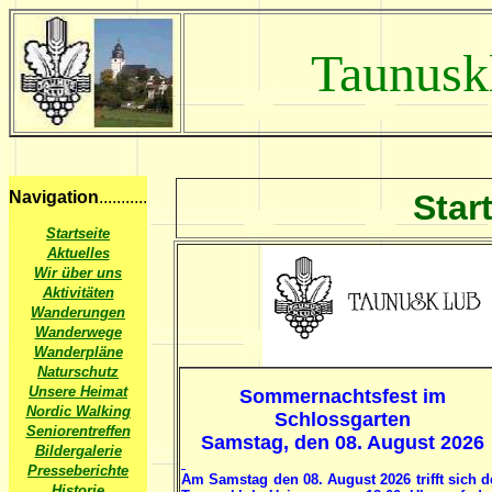
Taunusk
Navigation
...........
Star
Startseite
Aktuelles
Wir über uns
Aktivitäten
Wanderungen
Wanderwege
Wanderpläne
Naturschutz
Unsere Heimat
Sommernachtsfest im
Nordic Walking
Schlossgarten
Seniorentreffen
Samstag, den 08. August 2026
Bildergalerie
Presseberichte
Am Samstag den 08. August 2026 trifft sich d
Historie