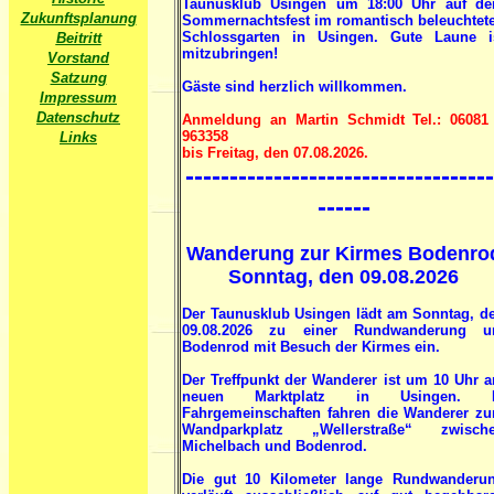
Taunusklub Usingen um 18:00 Uhr auf d
Zukunftsplanung
Sommernachtsfest im romantisch beleuchtet
Schlossgarten in Usingen.
Gute Laune i
Beitritt
mitzubringen!
Vorstand
Satzung
Gäste sind herzlich willkommen.
Impressum
Datenschutz
Anmeldung an Martin Schmidt Tel.: 06081
963358
Links
bis Freitag, den 07.08.2026.
-----------------------------------
------
Wanderung zur Kirmes Bodenro
Sonntag, den 09.08.2026
Der Taunusklub Usingen lädt am Sonntag, d
09.08.2026 zu einer Rundwanderung 
Bodenrod mit Besuch der Kirmes ein.
Der Treffpunkt der Wanderer ist um 10 Uhr 
neuen Marktplatz in Usingen. 
Fahrgemeinschaften fahren die Wanderer z
Wandparkplatz „Wellerstraße“ zwisch
Michelbach und Bodenrod.
Die gut 10 Kilometer lange Rundwanderu