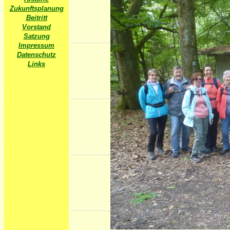
Zukunftsplanung
Beitritt
Vorstand
Satzung
Impressum
Datenschutz
Links