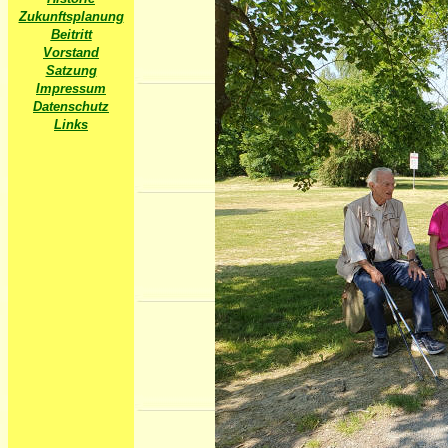
Zukunftsplanung
Beitritt
Vorstand
Satzung
Impressum
Datenschutz
Links