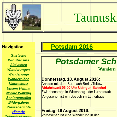
Taunusk
Potsdam 2016
Navigation
...........
Startseite
Potsdamer Schl
Wir über uns
Aktivitäten
Wandern 
Wanderungen
Wanderwege
Wanderpläne
Donnerstag, 18. August 2016:
Naturschutz
Anreise mit dem Bus nach Berlin/Teltow,
Abfahrtszeit 06.00 Uhr Usingen Bahnhof
Unsere Heimat
Zwischenstopp in Wittenberg - der Lutherstadt
Nordic Walking
Vorgesehen ist ein Besuch im Lutherhaus
Seniorentreffen
Bildergalerie
Presseberichte
Freitag, 19 August 2016:
Historie
Vorgesehen ist eine Wanderung in der
Zukunftsplanung