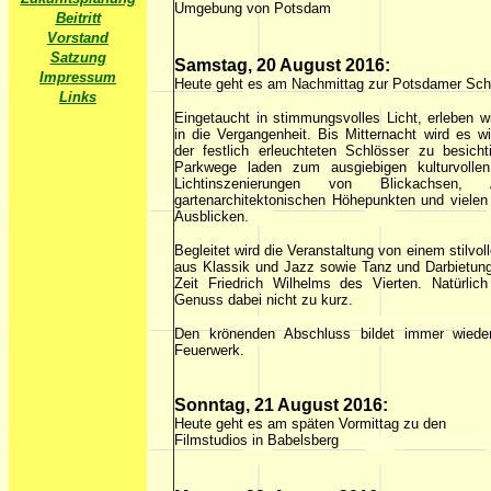
Umgebung von Potsdam
Beitritt
Vorstand
Satzung
Samstag, 20 August 2016:
Impressum
Heute geht es am Nachmittag zur Potsdamer Sch
Links
Eingetaucht in stimmungsvolles Licht, erleben w
in die Vergangenheit. Bis Mitternacht wird es wi
der festlich erleuchteten Schlösser zu besicht
Parkwege laden zum ausgiebigen kulturvolle
Lichtinszenierungen von Blickachsen, 
gartenarchitektonischen Höhepunkten und vielen
Ausblicken.
Begleitet wird die Veranstaltung von einem stilv
aus Klassik und Jazz sowie Tanz und Darbietun
Zeit Friedrich Wilhelms des Vierten. Natürlic
Genuss dabei nicht zu kurz.
Den krönenden Abschluss bildet immer wiede
Feuerwerk.
Sonntag, 21 August 2016:
Heute geht es am späten Vormittag zu den
Filmstudios in Babelsberg