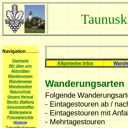
Taunusk
Navigation
...........
Startseite
Allgemeine Infos
Wande
Wir über uns
Aktivitäten
Wanderungen
Wanderungsarten
Wanderwege
Wanderpläne
Naturschutz
Folgende Wanderungsarte
Unsere Heimat
Nordic Walking
- Eintagestouren ab / n
Seniorentreffen
- Eintagestouren mit Anfa
Bildergalerie
Presseberichte
- Mehrtagestouren
Historie
Zukunftsplanung