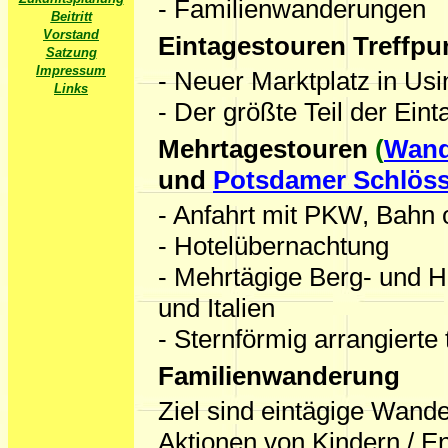
- Familienwanderungen
Beitritt
Vorstand
Eintagestouren Treffpu
Satzung
Impressum
- Neuer Marktplatz in Us
Links
- Der größte Teil der Ein
Mehrtagestouren
(
Wand
und
Potsdamer Schlösse
- Anfahrt mit PKW, Bahn 
- Hotelübernachtung
- Mehrtägige Berg- und 
und Italien
- Sternförmig arrangiert
Familienwanderung
Ziel sind eintägige Wan
Aktionen von Kindern / En